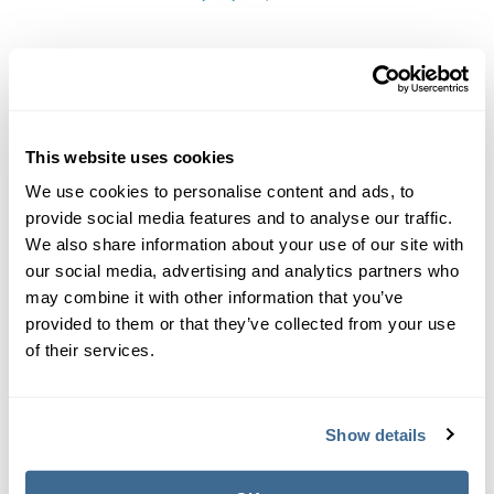
Se necesita un tipo de dispositivo de captura o filtro
especial para remover los metales del agua si se
utiliza SC-1000 en si, el cual es compatible con todos
los sistemas disponibles en el mercado, aunque
This website uses cookies
nuevamente por diseño, el objetivo del producto no
es remover los metales del agua.
We use cookies to personalise content and ads, to
provide social media features and to analyse our traffic.
Cual es la dosis inicial de SC-1000?
We also share information about your use of our site with
our social media, advertising and analytics partners who
La dosis inicial
de SC-1000 es de
1 cuarto por cada
may combine it with other information that you’ve
10,000 galones
(32 onzas o .94 L por cada 10,000
provided to them or that they’ve collected from your use
galones o 38,000 litros). Si el agua de llenado
of their services.
proviene de un pozo con alta concentración de
metales y minerales, recomendamos multiplicar la
dosis por 1.5. La dosis reducirá los niveles de cloro
Show details
completamente así que en ocasiones recomendamos
dividir la dosis en varios días para prevenir el
fenómeno.