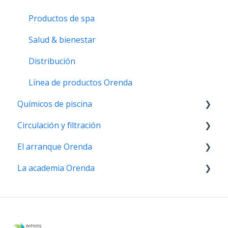
Productos de spa
Salud & bienestar
Distribución
Línea de productos Orenda
Químicos de piscina
Circulación y filtración
Ajustadores de ISL
El arranque Orenda
Desinfectantes
Circulación
La academia Orenda
Pruebas químicas
Filtración
Química del cemento
Preguntas frecuentes
La filosofía de Orenda