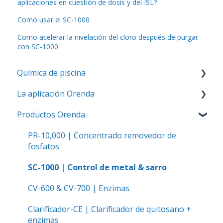
aplicaciones en cuestión de dosis y del ISL?
Como usar el SC-1000
Como acelerar la nivelación del cloro después de purgar
con SC-1000
Química de piscina
La aplicación Orenda
pH y alcalinidad
Productos Orenda
El ISL y problemas con el calcio
Cómo usar la aplicación
Problemas de claridad del agua
La calculadora Orenda
PR-10,000 | Concentrado removedor de
fosfatos
Química del cloro, desinfección y oxidación
Orenda para Android
SC-1000 | Control de metal & sarro
Fosfatos
CV-600 & CV-700 | Enzimas
Ácido isocianurico (CYA)
Clarificador-CE | Clarificador de quitosano +
Piscinas de Vinilo y Fibras de Vidrio
enzimas