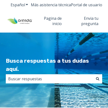
Español
Traducciones de Mostrar submenú de
Más asistencia técnica
Portal de usuario
Pagina de
Envia tu
inicio
pregunta
Busca respuestas a tus dudas
aquí.
No hay sugerencias porque el campo de búsqueda est