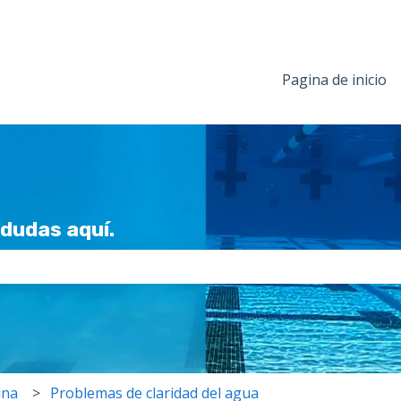
Pagina de inicio
dudas aquí.
po de búsqueda está vacío.
ina
Problemas de claridad del agua