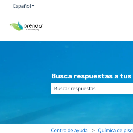
Español
Traducciones de Mostrar submenú de
Busca respuestas a tus 
No hay sugerencias porque el cam
Centro de ayuda
Química de pisc