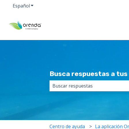
Español
Traducciones de Mostrar submenú de
Busca respuestas a tus 
No hay sugerencias porque el cam
Centro de ayuda
La aplicación O