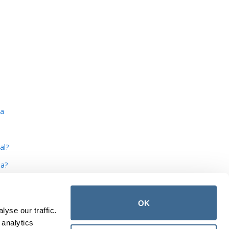
da
al?
da?
OK
yse our traffic.
 analytics