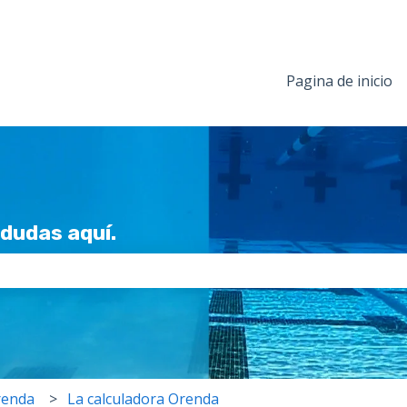
Pagina de inicio
dudas aquí.
po de búsqueda está vacío.
renda
La calculadora Orenda